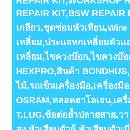
REPAIR KIT,WORKSHOP R
REPAIR KIT,BSW REPAIR KIT
เกลียว,ชุดซ่อมหัวเทียน,Wi
เหลี่ยม,ประแจหกเหลี่ยมตัว
เหลี่ยม,ไขควงบ๊อก,ไขควงบ๊อ
HEXPRO,สินค้า BONDHUS,ลู
ไม้,รถเข็นเครื่องมือ,เครื่อ
OSRAM,หลอดฮาโลเจน,เครื่
T.LUG,ข้อต่อย้ำปลายสาย,ว
สูง,หัวเสียบตัวผู้,หัวเสียบต