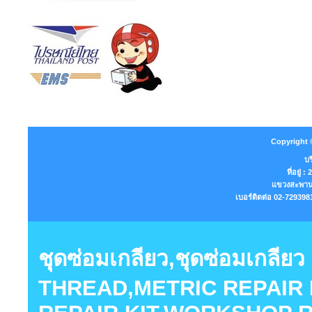
Copyright 
บร
ที่อยู่
แขวงสะพานส
เบอร์ติดต่อ 02-7293
ชุดซ่อมเกลียว,ชุดซ่อมเกลี
THREAD,METRIC REPAIR K