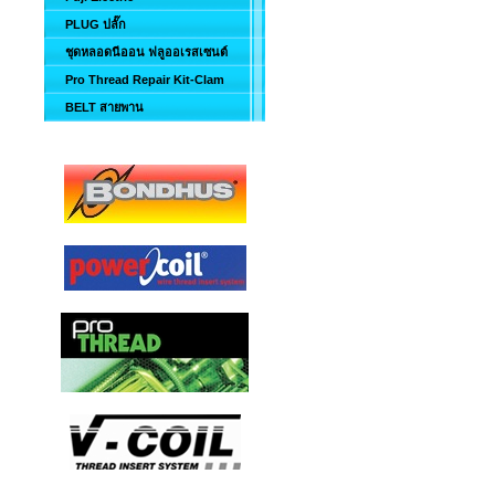
PLUG ปลั๊ก
ชุดหลอดนีออน ฟลูออเรสเซนต์
Pro Thread Repair Kit-Clam
BELT สายพาน