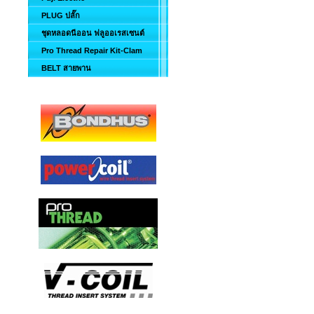
PLUG ปลั๊ก
ชุดหลอดนีออน ฟลูออเรสเซนต์
Pro Thread Repair Kit-Clam
BELT สายพาน