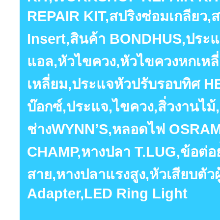
REPAIR KIT,สปริงซ่อมเกลียว,สป
Insert,สินค้า BONDHUS,ประแจ
แอล,หัวไขควง,หัวไขควงหกเหลี
เหลี่ยม,ประแจหัวปรับรอบทิศ
บ๊อกซ์,ประแจ,ไขควง,สิ่วงานไม้,ร
ช่างWYNN’S,หลอดไฟ OSRAM,ห
CHAMP,หางปลา T.LUG,ข้อต่อย
สาย,หางปลาแรงสูง,หัวเสียบตัวผู
Adapter,LED Ring Light