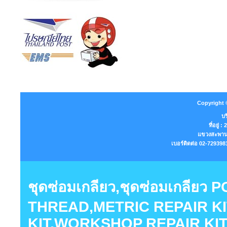
Copyright 
บร
ที่อยู่
แขวงสะพานส
เบอร์ติดต่อ 02-7293
ชุดซ่อมเกลียว,ชุดซ่อมเกลียว
THREAD,METRIC REPAIR KI
KIT,WORKSHOP REPAIR KIT