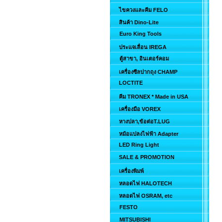
ไขควงและคีม FELO
สินค้า Dino-Lite
Euro King Tools
ประแจเลื่อน IREGA
ตู้สาขา, อินเตอร์คอม
เครื่องซีลปากถุง CHAMP
LOCTITE
คีม TRONEX * Made in USA
เครื่องมือ VOREX
หางปลา,ข้อต่อT.LUG
หม้อแปลงไฟฟ้า Adapter
LED Ring Light
SALE & PROMOTION
เครื่องพิมพ์
หลอดไฟ HALOTECH
หลอดไฟ OSRAM, etc
FESTO
MITSUBISHI