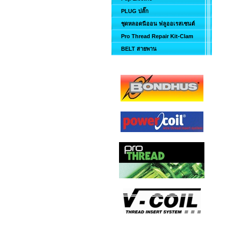
PLUG ปลั๊ก
ชุดหลอดนีออน ฟลูออเรสเซนต์
Pro Thread Repair Kit-Clam
BELT สายพาน