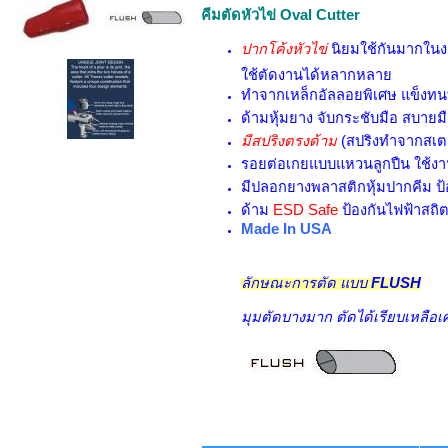
คีมตัดหัวไข่ Oval Cutter
ปากโค้งหัวไข่
นิยมใช้กันมากในง
ใช้ตัดงานได้หลากหลาย
ทำจากเหล็กอัลลอยพิเศษ แข็งทน
ด้ามหุ้มยาง จับกระชับมือ สบายมือ
มีสปริงตรงด้าม
(สปริงทำจากสเ
รอยต่อเกยแบบแหวนลูกปืน ใช้งาน
มีปลอกยางพลาสติกหุ้มปากคีม ป้
ด้าม
ESD Safe
ป้องกันไฟฟ้าสถิ
Made In USA
ลักษณะการตัด แบบ
FLUSH
มุมตัดบางมาก ตัดได้เรียบเหลือเ