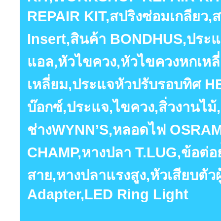
REPAIR KIT,สปริงซ่อมเกลียว,สป
Insert,สินค้า BONDHUS,ประแจ
แอล,หัวไขควง,หัวไขควงหกเหลี
เหลี่ยม,ประแจหัวปรับรอบทิศ
บ๊อกซ์,ประแจ,ไขควง,สิ่วงานไม้,ร
ช่างWYNN’S,หลอดไฟ OSRAM,ห
CHAMP,หางปลา T.LUG,ข้อต่อย
สาย,หางปลาแรงสูง,หัวเสียบตัวผู
Adapter,LED Ring Light