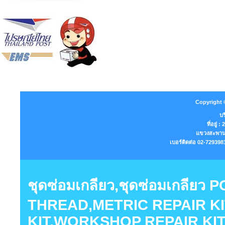
Copyright 
บร
ที่อยู่
แขวงสะพานส
เบอร์ติดต่อ 02-7293
ชุดซ่อมเกลียว,ชุดซ่อมเกลียว
THREAD,METRIC REPAIR KI
KIT,WORKSHOP REPAIR KIT