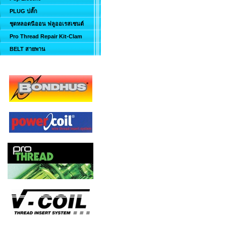
PLUG ปลั๊ก
ชุดหลอดนีออน ฟลูออเรสเซนต์
Pro Thread Repair Kit-Clam
BELT สายพาน