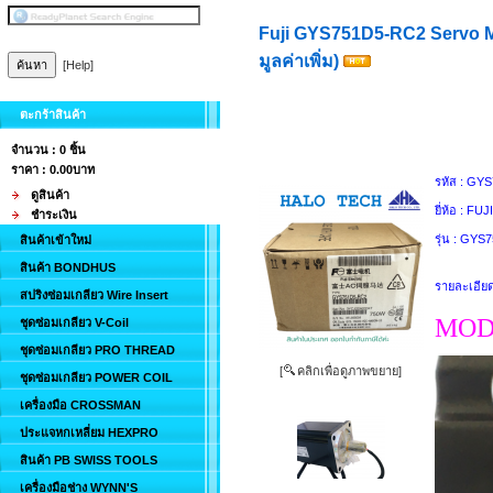
Fuji GYS751D5-RC2 Servo M
มูลค่าเพิ่ม)
[Help]
ตะกร้าสินค้า
จำนวน : 0 ชิ้น
ราคา :
0.00บาท
รหัส :
GYS
ดูสินค้า
ยี่ห้อ :
FUJI
ชำระเงิน
รุ่น :
GYS7
สินค้าเข้าใหม่
สินค้า BONDHUS
รายละเอียด
สปริงซ่อมเกลียว Wire Insert
MOD
ชุดซ่อมเกลียว V-Coil
ชุดซ่อมเกลียว PRO THREAD
[
คลิกเพื่อดูภาพขยาย]
ชุดซ่อมเกลียว POWER COIL
เครื่องมือ CROSSMAN
ประแจหกเหลี่ยม HEXPRO
สินค้า PB SWISS TOOLS
เครื่องมือช่าง WYNN'S