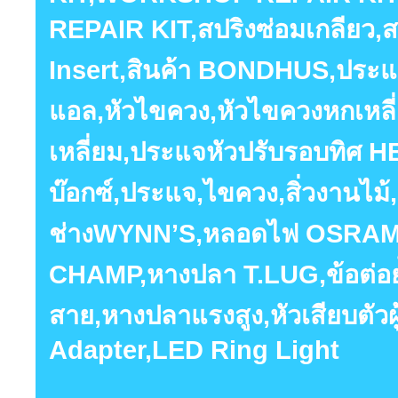
REPAIR KIT,สปริงซ่อมเกลียว,สป
Insert,สินค้า BONDHUS,ประแจ
แอล,หัวไขควง,หัวไขควงหกเหลี
เหลี่ยม,ประแจหัวปรับรอบทิศ
บ๊อกซ์,ประแจ,ไขควง,สิ่วงานไม้,ร
ช่างWYNN’S,หลอดไฟ OSRAM,ห
CHAMP,หางปลา T.LUG,ข้อต่อย
สาย,หางปลาแรงสูง,หัวเสียบตัวผู
Adapter,LED Ring Light