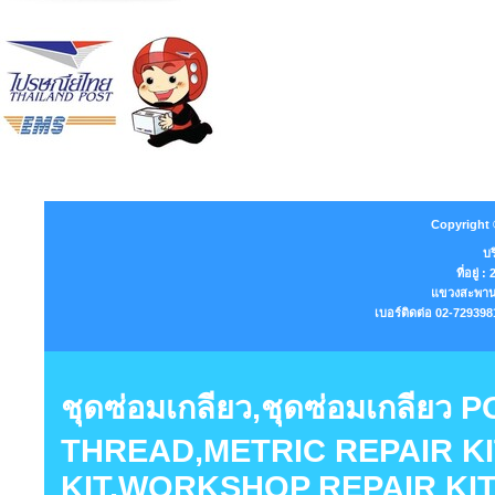
Copyright 
บร
ที่อยู่
แขวงสะพานส
เบอร์ติดต่อ 02-7293
ชุดซ่อมเกลียว,ชุดซ่อมเกลียว
THREAD,METRIC REPAIR KI
KIT,WORKSHOP REPAIR KIT