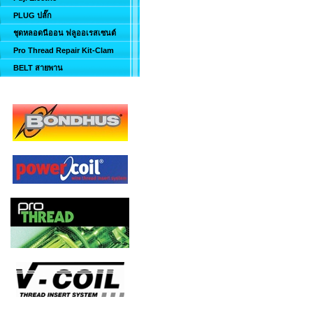
PLUG ปลั๊ก
ชุดหลอดนีออน ฟลูออเรสเซนต์
Pro Thread Repair Kit-Clam
BELT สายพาน