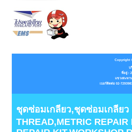
Copyright 
บร
ที่อยู่
แขวงสะพานส
เบอร์ติดต่อ 02-7293
ชุดซ่อมเกลียว,ชุดซ่อมเกลี
THREAD,METRIC REPAIR K