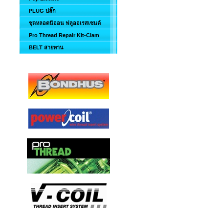
PLUG ปลั๊ก
ชุดหลอดนีออน ฟลูออเรสเซนต์
Pro Thread Repair Kit-Clam
BELT สายพาน