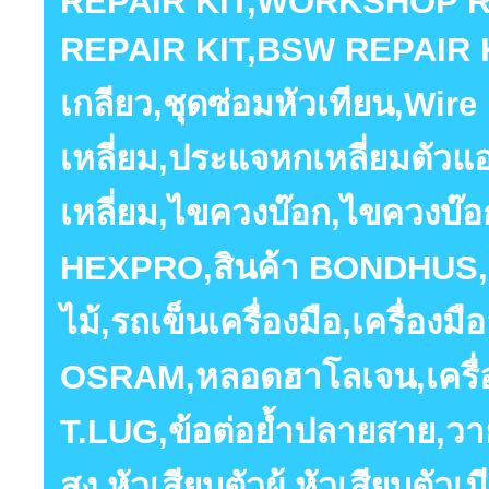
REPAIR KIT,WORKSHOP R
REPAIR KIT,BSW REPAIR KIT
เกลียว,ชุดซ่อมหัวเทียน,Wi
เหลี่ยม,ประแจหกเหลี่ยมตัว
เหลี่ยม,ไขควงบ๊อก,ไขควงบ๊อ
HEXPRO,สินค้า BONDHUS,ลู
ไม้,รถเข็นเครื่องมือ,เครื่อ
OSRAM,หลอดฮาโลเจน,เครื่
T.LUG,ข้อต่อย้ำปลายสาย,ว
สูง,หัวเสียบตัวผู้,หัวเสียบต