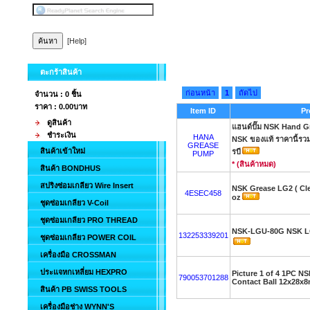
[Help]
ตะกร้าสินค้า
ก่อนหน้า
1
ถัดไป
จำนวน : 0 ชิ้น
ราคา :
0.00บาท
Item ID
Pr
ดูสินค้า
แฮนด์ปั๊ม NSK Hand 
ชำระเงิน
HANA
NSK ของแท้ ราคานี้รวม
GREASE
สินค้าเข้าใหม่
รบี
PUMP
* (สินค้าหมด)
สินค้า BONDHUS
สปริงซ่อมเกลียว Wire Insert
NSK Grease LG2 ( Cl
4ESEC458
oz
ชุดซ่อมเกลียว V-Coil
ชุดซ่อมเกลียว PRO THREAD
NSK-LGU-80G NSK LGU
132253339201
ชุดซ่อมเกลียว POWER COIL
เครื่องมือ CROSSMAN
ประแจหกเหลี่ยม HEXPRO
Picture 1 of 4 1PC 
790053701288
Contact Ball 12x28x
สินค้า PB SWISS TOOLS
เครื่องมือช่าง WYNN'S