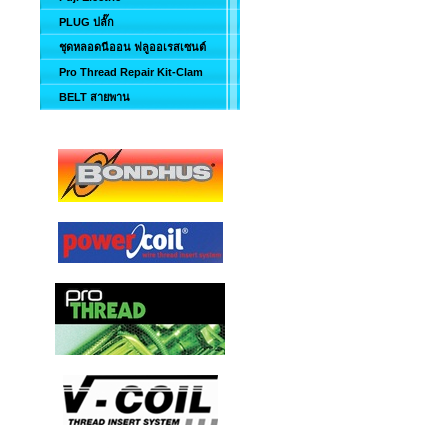
PLUG ปลั๊ก
ชุดหลอดนีออน ฟลูออเรสเซนต์
Pro Thread Repair Kit-Clam
BELT สายพาน