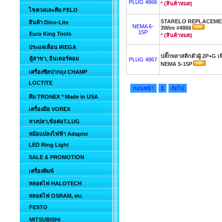
PLUG 4866
* (สินค้าหมด)
ไขควงและคีม FELO
STARELO REPLACEMEN
สินค้า Dino-Lite
NEMA 6-
3Wire #4866
15P
Euro King Tools
* (สินค้าหมด)
ประแจเลื่อน IREGA
ปลั๊กพลาสติกตัวผู้ 2P+G
ตู้สาขา, อินเตอร์คอม
PLUG 4867
NEMA 5-15P
เครื่องซีลปากถุง CHAMP
LOCTITE
ก่อนหน้า
1
ถัดไป
คีม TRONEX * Made in USA
เครื่องมือ VOREX
หางปลา,ข้อต่อT.LUG
หม้อแปลงไฟฟ้า Adapter
LED Ring Light
SALE & PROMOTION
เครื่องพิมพ์
หลอดไฟ HALOTECH
หลอดไฟ OSRAM, etc
FESTO
MITSUBISHI