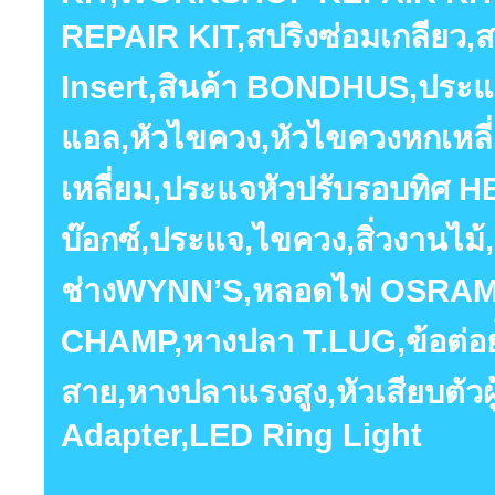
REPAIR KIT,สปริงซ่อมเกลียว,สป
Insert,สินค้า BONDHUS,ประแจ
แอล,หัวไขควง,หัวไขควงหกเหลี
เหลี่ยม,ประแจหัวปรับรอบทิศ
บ๊อกซ์,ประแจ,ไขควง,สิ่วงานไม้,ร
ช่างWYNN’S,หลอดไฟ OSRAM,ห
CHAMP,หางปลา T.LUG,ข้อต่อย
สาย,หางปลาแรงสูง,หัวเสียบตัวผู
Adapter,LED Ring Light