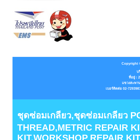
Copyright 
บร
ที่อยู่
แขวงสะพานส
เบอร์ติดต่อ 02-7293
ชุดซ่อมเกลียว,ชุดซ่อมเกลียว
THREAD,METRIC REPAIR KI
KIT,WORKSHOP REPAIR KIT