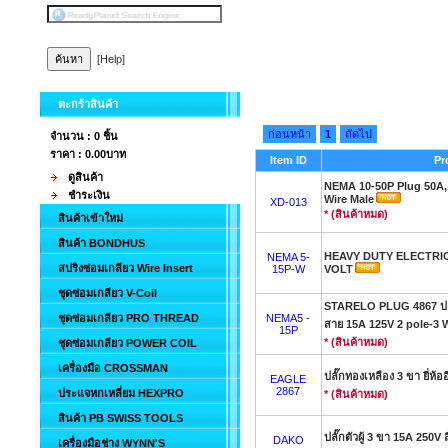
[Help]
ตะกร้าสินค้า
ก่อนหน้า
1
ถัดไป
จำนวน : 0 ชิ้น
ราคา :
0.00บาท
Item ID
Pr
ดูสินค้า
NEMA 10-50P Plug 50A, 
ชำระเงิน
Wire Male
XD-013
* (สินค้าหมด)
สินค้าเข้าใหม่
สินค้า BONDHUS
HEAVY DUTY ELECTRIC
NEMA 5-
สปริงซ่อมเกลียว Wire Insert
15P-W
VOLT
ชุดซ่อมเกลียว V-Coil
STARELO PLUG 4867 ปลั๊ก
ชุดซ่อมเกลียว PRO THREAD
NEMA5 -
สาย 15A 125V 2 pole-3 
15P
* (สินค้าหมด)
ชุดซ่อมเกลียว POWER COIL
เครื่องมือ CROSSMAN
ปลั๊กทองเหลือง 3 ขา ยี่ห้ออ
EAGLE
2867
ประแจหกเหลี่ยม HEXPRO
* (สินค้าหมด)
สินค้า PB SWISS TOOLS
ปลั๊กตัวผู้ 3 ขา 15A 250V 
DAKO
เครื่องมือช่าง WYNN'S