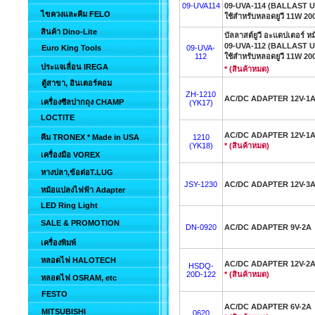
09-UVA114
09-UVA-114 (BALLAST U
ไขควงและคีม FELO
ใช้สำหรับหลอดยูวี 11W 20
สินค้า Dino-Lite
บัลลาสต์ยูวี อะแดปเตอร์ หม้
09-UVA-112 (BALLAST U
Euro King Tools
09-UVA-
112
ใช้สำหรับหลอดยูวี 11W 20
ประแจเลื่อน IREGA
* (สินค้าหมด)
ตู้สาขา, อินเตอร์คอม
ZH-1210
AC/DC ADAPTER 12V-1
เครื่องซีลปากถุง CHAMP
(YK17)
LOCTITE
AC/DC ADAPTER 12V-1
คีม TRONEX * Made in USA
1210
(YK18)
* (สินค้าหมด)
เครื่องมือ VOREX
หางปลา,ข้อต่อT.LUG
JSY-1230
AC/DC ADAPTER 12V-3
หม้อแปลงไฟฟ้า Adapter
LED Ring Light
SALE & PROMOTION
DN-0920
AC/DC ADAPTER 9V-2A
เครื่องพิมพ์
หลอดไฟ HALOTECH
AC/DC ADAPTER 12V-2
HSDQ-
20D-122
* (สินค้าหมด)
หลอดไฟ OSRAM, etc
FESTO
AC/DC ADAPTER 6V-2A
MITSUBISHI
0620