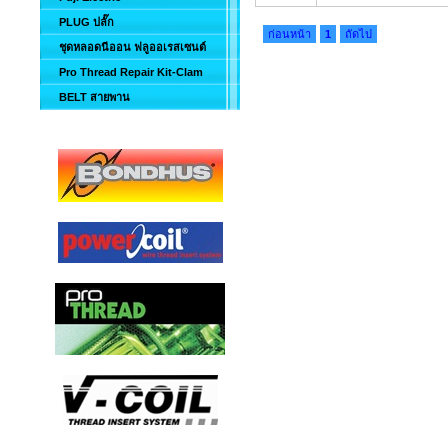
PLUG ปลั๊ก
ก่อนหน้า
1
ถัดไป
ชุดหลอดนีออน ฟลูออเรสเซนต์
Pro Thread Repair Kit-Clam
BELT สายพาน