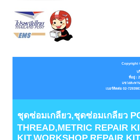
Copyright 
บร
ที่อยู่
แขวงสะพานส
เบอร์ติดต่อ 02-7293
ชุดซ่อมเกลียว,ชุดซ่อมเกลียว
THREAD,METRIC REPAIR KI
KIT,WORKSHOP REPAIR KIT