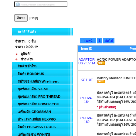
[Help]
ตะกร้าสินค้า
ก่อนหน้า
1
ถัดไป
จำนวน : 0 ชิ้น
ราคา :
0.00บาท
Item ID
Pro
ดูสินค้า
ชำระเงิน
ADAPTOR
AC/DC POWER ADAPTOR
US 7.5V 1A
สินค้าเข้าใหม่
สินค้า BONDHUS
Battery Monitor JUNCTE
KG110F
สปริงซ่อมเกลียว Wire Insert
ชุดซ่อมเกลียว V-Coil
บัลลาสต์ยูวี อะแดปเตอร์ หม้
ชุดซ่อมเกลียว PRO THREAD
09-UVA-164 (BALLAST U
09-UVA-
164
ใช้สำหรับหลอดยูวี 16W 20
ชุดซ่อมเกลียว POWER COIL
* (สินค้าหมด)
เครื่องมือ CROSSMAN
บัลลาสต์ยูวี อะแดปเตอร์ หม้
09-UVA-
ประแจหกเหลี่ยม HEXPRO
09-UVA-162 (BALLAST U
162
ใช้สำหรับหลอดยูวี 16W 20
สินค้า PB SWISS TOOLS
บัลลาสต์ยูวี อะแดปเตอร์ หม้
เครื่องมือช่าง WYNN'S