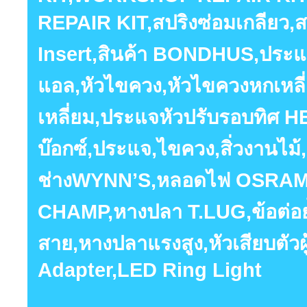
REPAIR KIT,สปริงซ่อมเกลียว,สป
Insert,สินค้า BONDHUS,ประแจ
แอล,หัวไขควง,หัวไขควงหกเหลี
เหลี่ยม,ประแจหัวปรับรอบทิศ
บ๊อกซ์,ประแจ,ไขควง,สิ่วงานไม้,ร
ช่างWYNN’S,หลอดไฟ OSRAM,ห
CHAMP,หางปลา T.LUG,ข้อต่อย
สาย,หางปลาแรงสูง,หัวเสียบตัวผู
Adapter,LED Ring Light